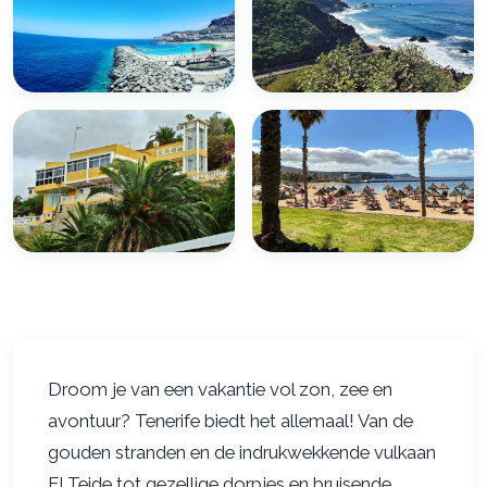
Hotels &
Activiteiten &
accommodaties
excursies
De beste hotelgebieden
Teide, whale watching,
per regio
waterparken
Regio's &
Praktische info
steden
Weer, vervoer, beste reistijd
Van Costa Adeje tot Santa
Cruz
Droom je van een vakantie vol zon, zee en
avontuur? Tenerife biedt het allemaal! Van de
gouden stranden en de indrukwekkende vulkaan
El Teide tot gezellige dorpjes en bruisende