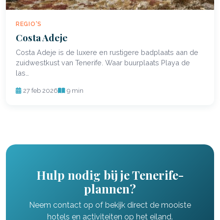
REGIO'S
Costa Adeje
Costa Adeje is de luxere en rustigere badplaats aan de
zuidwestkust van Tenerife. Waar buurplaats Playa de
las…
27 feb 2026
9 min
Hulp nodig bij je Tenerife-
plannen?
Neem contact op of bekijk direct de mooiste
hotels en activiteiten op het eiland.